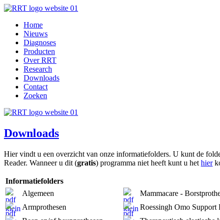
Home
Nieuws
Diagnoses
Producten
Over RRT
Research
Downloads
Contact
Zoeken
Downloads
Hier vindt u een overzicht van onze informatiefolders. U kunt de f
Reader. Wanneer u dit (
gratis
) programma niet heeft kunt u het
hier
ko
Informatiefolders
Algemeen
Mammacare - Borstproth
Armprothesen
Roessingh Omo Support 