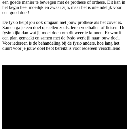
een goede manier te bewegen met de prothese of orthese. Dit kan in
het begin heel moeilijk en zwaar zijn, maar het is uiteindelijk voor
een goed doel!
De fysio helpt jou ook omgaan met jouw prothese als het zover is.
Samen ga je een doel opstellen zoals: leren voetballen of fietsen. De
fysio kijkt dan wat jij moet doen om dit weer te kunnen. Er wordt
een plan gemaakt en samen met de fysio werk jij naar jouw doel.
Voor iedereen is de behandeling bij de fysio anders, hoe lang het
duurt voor je jouw doel hebt bereikt is voor iedereen verschillend.