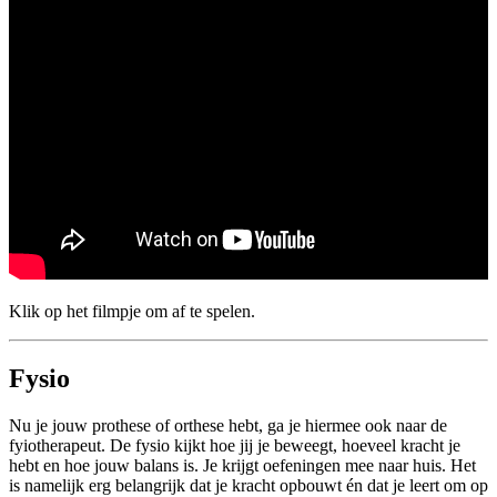
Klik op het filmpje om af te spelen.
Fysio
Nu je jouw prothese of orthese hebt, ga je hiermee ook naar de
fyiotherapeut. De fysio kijkt hoe jij je beweegt, hoeveel kracht je
hebt en hoe jouw balans is. Je krijgt oefeningen mee naar huis. Het
is namelijk erg belangrijk dat je kracht opbouwt én dat je leert om op