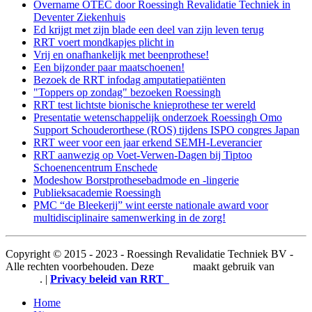
Overname OTEC door Roessingh Revalidatie Techniek in
Deventer Ziekenhuis
Ed krijgt met zijn blade een deel van zijn leven terug
RRT voert mondkapjes plicht in
Vrij en onafhankelijk met beenprothese!
Een bijzonder paar maatschoenen!
Bezoek de RRT infodag amputatiepatiënten
"Toppers op zondag" bezoeken Roessingh
RRT test lichtste bionische knieprothese ter wereld
Presentatie wetenschappelijk onderzoek Roessingh Omo
Support Schouderorthese (ROS) tijdens ISPO congres Japan
RRT weer voor een jaar erkend SEMH-Leverancier
RRT aanwezig op Voet-Verwen-Dagen bij Tiptoo
Schoenencentrum Enschede
Modeshow Borstprothesebadmode en -lingerie
Publieksacademie Roessingh
PMC “de Bleekerij” wint eerste nationale award voor
multidisciplinaire samenwerking in de zorg!
Copyright © 2015 - 2023 - Roessingh Revalidatie Techniek BV -
Alle rechten voorbehouden. Deze
website
maakt gebruik van
cookies
. |
Privacy beleid van RRT
Home