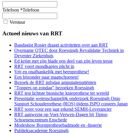
Telefoon
*
Telefoon
Verstuur
Actueel nieuws van RRT
Bandagist Rosier draagt activiteiten over aan RRT
Overname OTEC door Roessingh Revalidatie Techniek in
Deventer Ziekenhuis
Ed krijgt met zijn blade een deel van zijn leven terug
RRT voert mondkapjes plicht in
Vrij en onafhankelijk met beenprothese!
Een bijzonder paar maatschoenen!
Bezoek de RRT infodag amputatiepatiënten
"Toppers op zondag" bezoeken Roessingh
RRT test lichtste bionische knieprothese ter wereld
Presentatie wetenschappelijk onderzoek Roessingh Omo
Support Schouderorthese (ROS) tijdens ISPO congres Japan
RRT weer voor een jaar erkend SEMH-Leverancier
RRT aanwezig op Voet-Verwen-Dagen bij Tiptoo
Schoenencentrum Enschede
Modeshow Borstprothesebadmode en -lingerie
Publieksacademie Roessingh