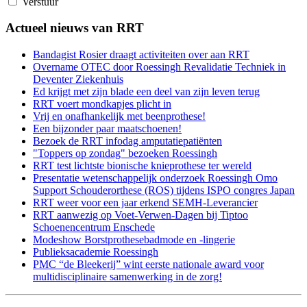
Verstuur
Actueel nieuws van RRT
Bandagist Rosier draagt activiteiten over aan RRT
Overname OTEC door Roessingh Revalidatie Techniek in
Deventer Ziekenhuis
Ed krijgt met zijn blade een deel van zijn leven terug
RRT voert mondkapjes plicht in
Vrij en onafhankelijk met beenprothese!
Een bijzonder paar maatschoenen!
Bezoek de RRT infodag amputatiepatiënten
"Toppers op zondag" bezoeken Roessingh
RRT test lichtste bionische knieprothese ter wereld
Presentatie wetenschappelijk onderzoek Roessingh Omo
Support Schouderorthese (ROS) tijdens ISPO congres Japan
RRT weer voor een jaar erkend SEMH-Leverancier
RRT aanwezig op Voet-Verwen-Dagen bij Tiptoo
Schoenencentrum Enschede
Modeshow Borstprothesebadmode en -lingerie
Publieksacademie Roessingh
PMC “de Bleekerij” wint eerste nationale award voor
multidisciplinaire samenwerking in de zorg!