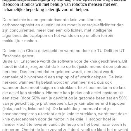
Rebocon Bionics wil met behulp van robotica mensen met een
lichamelijke beperking letterlijk vooruit helpen.
De robotknie is een gemotoriseerde knie van titanium,
carboncomposiet en aluminium en moet is energie-efficiënter dan
zijn concurrenten, meer dan een kilo lichter, met intelligente
algoritmes die traplopen en het wandelen op oneffen terrein
makkelijker maken.
De knie is in China ontwikkeld en wordt nu door de TU Delft en UT
Enschede getest.
Bij de UT Enschede wordt de software voor de knie geschreven. Dit
houdt in dat zij zorgen dat de knie op het juiste moment een patroon
herkend. Dus herkent dat er gelopen wordt, een draai wordt
gemaakt of bijvoorbeeld een trap op of af wordt gelopen. De knie
herkend wanneer hij belast wordt en wanneer niet, dus ook
wanneer deze moet buigen en strekken. Er zit een motor in de knie
die actief kan strekken. Hiermee kan je dus ook actief opstaan uit
een stoel (door 50% van je gewicht op je gezonde been zet en 50%
van je gewicht op je prothesebeen. En je kan alternerend traplopen
(links, rechts, links rechts). De kracht die je normaal met je
bovenbeenspieren uitoefent om je knie te strekken, wordt met deze
knie overgenomen door de motor in de knie. Hierdoor hoef je
minder kracht te leveren vanuit de heup om het been naar voren te
slingeren. Omdat de knie zoveel zelf doet, voelt de klant het gewicht